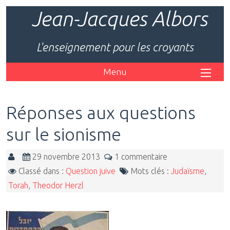
Jean-Jacques Albors
L'enseignement pour les croyants
Menu
Réponses aux questions
sur le sionisme
29 novembre 2013
1 commentaire
Classé dans :
Question juive
Mots clés :
Judaïsme
,
Torah
,
Theodor Herzl