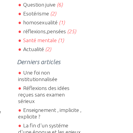
Question juive
(6)
Esotérisme
(2)
homosexualité
(1)
réflexions,pensées
(25)
Santé mentale
(1)
Actualité
(2)
Derniers articles
Une foi non
institutionnalisée
Réflexions des idées
reçues sans examen
sérieux
Enseignement , implicite ,
e
explicite ?
La fin d'un systéme
d'une époque et les enjeux