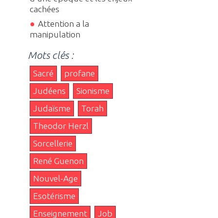
cachées
Attention a la
manipulation
Mots clés :
Sacré
profane
Judéens
Sionisme
Judaïsme
Torah
Theodor Herzl
Sorcellerie
René Guenon
Nouvel-Age
Esotérisme
Enseignement
Job