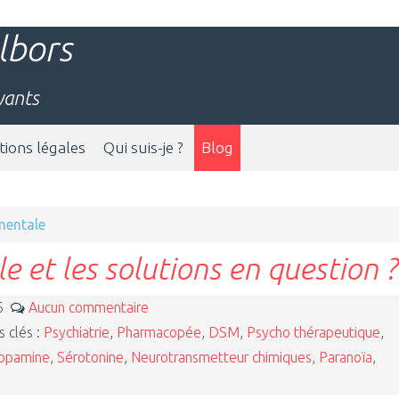
lbors
yants
ions légales
Qui suis-je ?
Blog
mentale
 et les solutions en question ?
16
Aucun commentaire
 clés :
Psychiatrie
,
Pharmacopée
,
DSM
,
Psycho thérapeutique
,
opamine
,
Sérotonine
,
Neurotransmetteur chimiques
,
Paranoïa
,