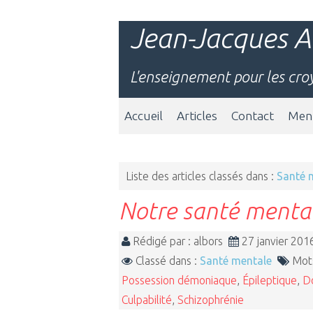
Jean-Jacques A
L'enseignement pour les cro
Accueil
Articles
Contact
Ment
Liste des articles classés dans :
Santé 
Notre santé mentale
Rédigé par : albors
27 janvier 20
Classé dans :
Santé mentale
Mots
Possession démoniaque
,
Épileptique
,
D
Culpabilité
,
Schizophrénie